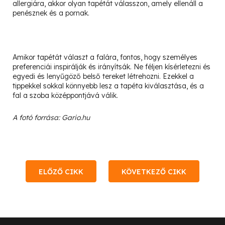
allergiára, akkor olyan tapétát válasszon, amely ellenáll a
penésznek és a pornak.
Amikor tapétát választ a falára, fontos, hogy személyes
preferenciái inspirálják és irányítsák. Ne féljen kísérletezni és
egyedi és lenyűgöző belső tereket létrehozni. Ezekkel a
tippekkel sokkal könnyebb lesz a tapéta kiválasztása, és a
fal a szoba középpontjává válik.
A fotó forrása: Gario.hu
ELŐZŐ CIKK
KÖVETKEZŐ CIKK
L