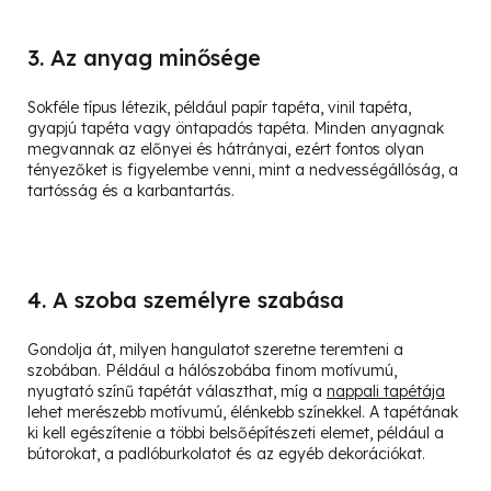
3. Az anyag minősége
Sokféle típus létezik, például papír tapéta, vinil tapéta,
gyapjú tapéta vagy öntapadós tapéta. Minden anyagnak
megvannak az előnyei és hátrányai, ezért fontos olyan
tényezőket is figyelembe venni, mint a nedvességállóság, a
tartósság és a karbantartás.
4. A szoba személyre szabása
Gondolja át, milyen hangulatot szeretne teremteni a
szobában. Például a hálószobába finom motívumú,
nyugtató színű tapétát választhat, míg a
nappali tapétája
lehet merészebb motívumú, élénkebb színekkel. A tapétának
ki kell egészítenie a többi belsőépítészeti elemet, például a
bútorokat, a padlóburkolatot és az egyéb dekorációkat.