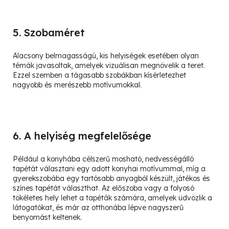
5. Szobaméret
Alacsony belmagasságú, kis helyiségek esetében olyan
témák javasoltak, amelyek vizuálisan megnövelik a teret.
Ezzel szemben a tágasabb szobákban kísérletezhet
nagyobb és merészebb motívumokkal.
6. A helyiség megfelelősége
Például a konyhába célszerű mosható, nedvességálló
tapétát választani egy adott konyhai motívummal, míg a
gyerekszobába egy tartósabb anyagból készült, játékos és
színes tapétát választhat. Az előszoba vagy a folyosó
tökéletes hely lehet a tapéták számára, amelyek üdvözlik a
látogatókat, és már az otthonába lépve nagyszerű
benyomást keltenek.