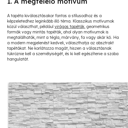
1. A megfelelő motívum
A tapéta kiválasztásakor fontos a stílusodhoz és a
képzeletedhez leginkább illő téma. Klasszikus motívumok
közül választhat, például
virágos tapéták
, geometrikus
formák vagy mintás tapéták, ahol olyan motívumok is
megtalálhatók, mint a tégla, márvány, fa vagy akár kő. Ha
a modern megjelenést kedveli, választhatja az absztrakt
tapétákat. Ne korlátozza magát, hiszen a választásnak
tükröznie kell a személyiségét, és ki kell egészítenie a szoba
hangulatát.