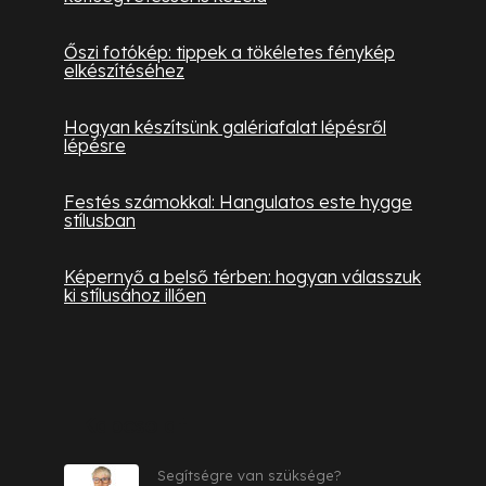
Őszi fotókép: tippek a tökéletes fénykép
elkészítéséhez
Hogyan készítsünk galériafalat lépésről
lépésre
Festés számokkal: Hangulatos este hygge
stílusban
Képernyő a belső térben: hogyan válasszuk
ki stílusához illően
Kapcsolat
Segítségre van szüksége?