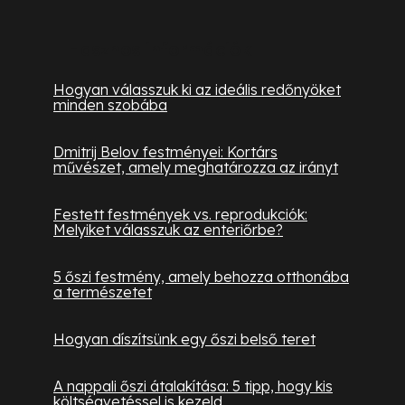
Hasznos információk
Hogyan válasszuk ki az ideális redőnyöket
minden szobába
Dmitrij Belov festményei: Kortárs
művészet, amely meghatározza az irányt
Festett festmények vs. reprodukciók:
Melyiket válasszuk az enteriőrbe?
5 őszi festmény, amely behozza otthonába
a természetet
Hogyan díszítsünk egy őszi belső teret
A nappali őszi átalakítása: 5 tipp, hogy kis
költségvetéssel is kezeld