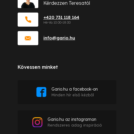
Kérdezzen Teresatól
+420 731 118 164
info
@
gario.hu
Kövessen minket
Gario.hu a facebook-on
Minden hír első kézből
Gario.hu az instagramon
Rendszeres adag inspiráció