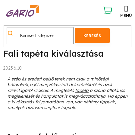
Ugrás
a
fő
KOSÁR
tartalomhoz
KERESÉS
Fali tapéta kiválasztása
2023.6.10
A szép és eredeti belső terek nem csak a minőségi
bútorokról, a jól megválasztott dekorációkról és azok
színvilágáról szólnak. A megfelelő
tapéta
a szoba általános
megjelenését és hangulatát is megváltoztathatja. Ha éppen
a kiválasztás folyamatában van, van néhány tippünk,
amelyek biztosan segíteni fognak.