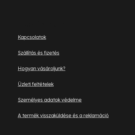
á
b
Ügyfélszolgálat
l
Kapcsolatok
é
c
Szállítás és fizetés
Hogyan vásároljunk?
Üzleti feltételek
Személyes adatok védelme
A termék visszaküldése és a reklamáció