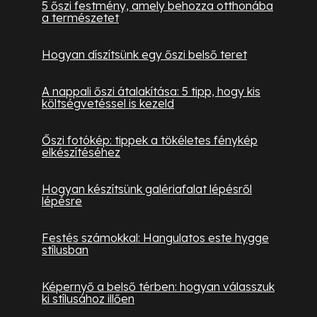
5 őszi festmény, amely behozza otthonába
a természetet
Hogyan díszítsünk egy őszi belső teret
A nappali őszi átalakítása: 5 tipp, hogy kis
költségvetéssel is kezeld
Őszi fotókép: tippek a tökéletes fénykép
elkészítéséhez
Hogyan készítsünk galériafalat lépésről
lépésre
Festés számokkal: Hangulatos este hygge
stílusban
Képernyő a belső térben: hogyan válasszuk
ki stílusához illően