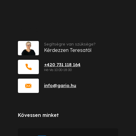
Kapcsolat
Segítségre van szüksége?
Kérdezzen Teresatól
+420 731 118 164
info
@
gario.hu
Kövessen minket