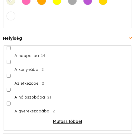
Helyiség
A nappaliba
14
A konyhába
2
Az étkezőbe
2
A hálószobába
21
A gyerekszobába
2
Mutass többet