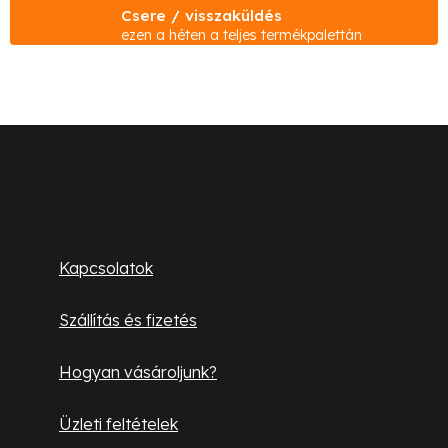
Csere / visszaküldés
r
ezen a héten a teljes termékpalettán
á
n
y
í
L
t
á
á
s
b
Ügyfélszolgálat
e
l
l
Kapcsolatok
e
é
m
Szállítás és fizetés
c
e
i
Hogyan vásároljunk?
Üzleti feltételek