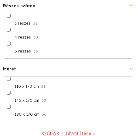
Részek száma
3 részes
31
4 részes
30
5 részes
36
Méret
110 x 170 cm
31
145 x 170 cm
30
180 x 170 cm
36
SZŰRŐK ELTÁVOLÍTÁSA