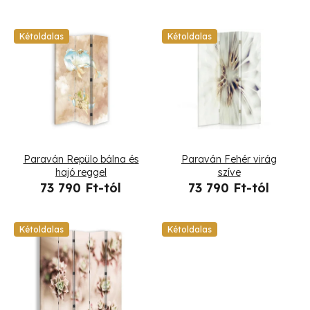
T
Kétoldalas
Kétoldalas
e
r
m
é
Paraván Repülo bálna és
Paraván Fehér virág
k
hajó reggel
szíve
73 790 Ft-tól
73 790 Ft-tól
e
k
Kétoldalas
Kétoldalas
l
i