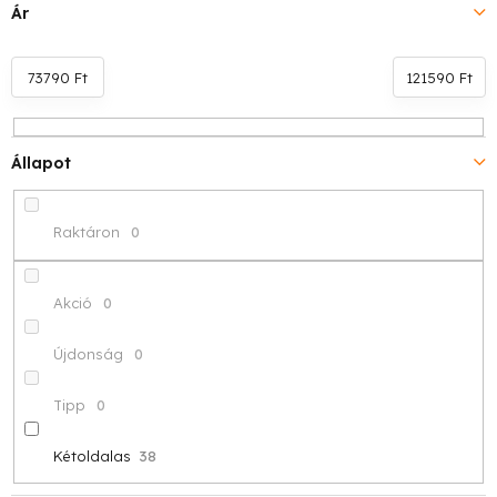
e
Ár
k
r
73790
Ft
121590
Ft
e
Állapot
n
d
Raktáron
0
e
z
Akció
0
é
Újdonság
0
s
Tipp
0
e
Kétoldalas
38