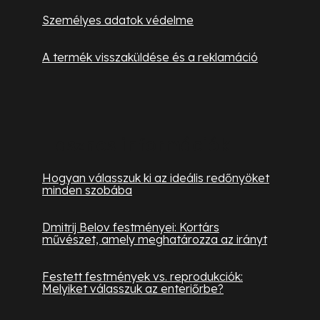
Személyes adatok védelme
A termék visszaküldése és a reklamáció
Hasznos információk
Hogyan válasszuk ki az ideális redőnyöket
minden szobába
Dmitrij Belov festményei: Kortárs
művészet, amely meghatározza az irányt
Festett festmények vs. reprodukciók:
Melyiket válasszuk az enteriőrbe?