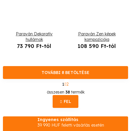
Paraván Dekoratív
Paraván Zen képek
hullámok
kompozíciója
73 790 Ft-tól
108 590 Ft-tól
TOVÁBBI 8 BETÖLTÉSE
L
1
2
a
L
p
összesen
38
termék
o
i
z
FEL
s
á
s
t
Ingyenes szállítás
a
39 990 HUF feletti vásárlás esetén
i