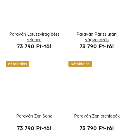
Paraván Lótuszvirág bézs
Paraván Párizs utáni
színben
vágyakozás
73 790 Ft-tól
73 790 Ft-tól
Kétoldalas
Kétoldalas
Paraván Zen Sand
Paraván Zen orchideák
73 790 Ft-tól
73 790 Ft-tól