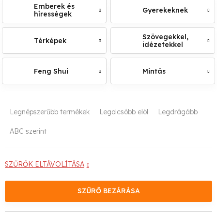
Emberek és
Gyerekeknek
hírességek
Szövegekkel,
Térképek
idézetekkel
Feng Shui
Mintás
T
Legnépszerűbb termékek
Legolcsóbb elöl
Legdrágább
e
ABC szerint
r
m
SZŰRŐK ELTÁVOLÍTÁSA
é
SZŰRŐ BEZÁRÁSA
k