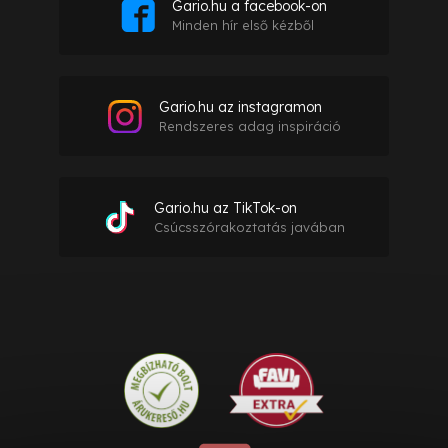
Gario.hu a facebook-on
Minden hír első kézből
Gario.hu az instagramon
Rendszeres adag inspiráció
Gario.hu az TikTok-on
Csúcsszórakoztatás javában