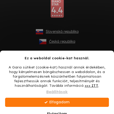
Slovenská republika
Česká republika
Ez a weboldal cookie-kat használ.
A Gario sütiket (cookie-kat) használ annak érdekében,
hogy kényelmesen böngészhessen a weboldalon, és a
forgalomelemzésnek köszönhetően folyamatosan
fejleszthessük annak funkcióit, teljesítményét és
használhatóságát. További információ
>>> ITT
.
Shoptet készítette
Beállítások
Elfogadom
Copyright 2026
Gario.hu
. Minden jog fenntartva.
Süti
beállítások szerkesztése
Elutasítom