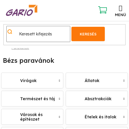
Ugrás
a
fő
KOSÁR
tartalomhoz
KERESÉS
Paravánok
Bézs paravánok
Virágok
Állatok
Természet és táj
Absztrakciók
Városok és
Ételek és italok
építészet