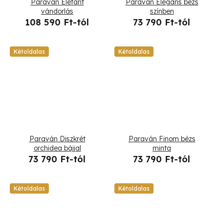
Paraván Elefánt
Paraván Elegáns bézs
vándorlás
színben
108 590 Ft-tól
73 790 Ft-tól
Kétoldalas
Kétoldalas
Paraván Diszkrét
Paraván Finom bézs
orchidea bájjal
minta
73 790 Ft-tól
73 790 Ft-tól
Kétoldalas
Kétoldalas