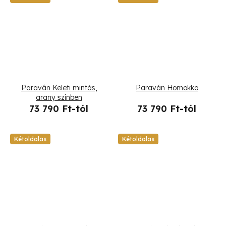
Paraván Keleti mintás,
Paraván Homokko
arany színben
73 790 Ft-tól
73 790 Ft-tól
Kétoldalas
Kétoldalas