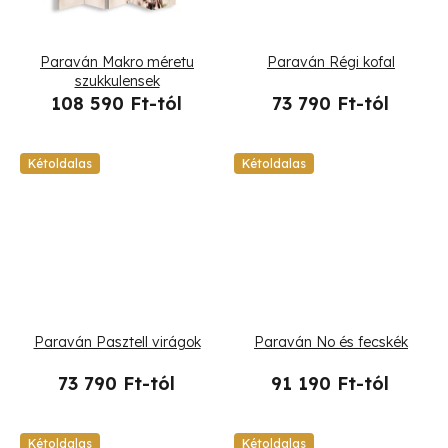
s
t
Paraván Makro méretu
Paraván Régi kofal
á
szukkulensek
108 590 Ft-tól
73 790 Ft-tól
j
a
Kétoldalas
Kétoldalas
Paraván Pasztell virágok
Paraván No és fecskék
73 790 Ft-tól
91 190 Ft-tól
Kétoldalas
Kétoldalas