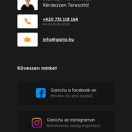
Kérdezzen Teresatól
+420 731 118 164
info
@
gario.hu
Kövessen minket
Gario.hu a facebook-on
Minden hír első kézből
Gario.hu az instagramon
Rendszeres adag inspiráció