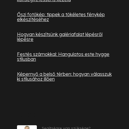
Őszi fotókép: tippek a tökéletes fénykép
elkészítéséhez
Hogyan készítsünk galériafalat lépésről
lépésre
Festés számokkal: Hangulatos este hygge
stílusban
Képernyő a belső térben: hogyan válasszuk
ki stílusához illően
Kapcsolat
Segítségre van szüksége?