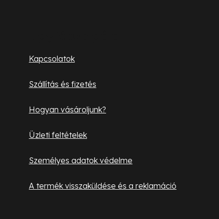
a
y
á
í
b
t
Ügyfélszolgálat
á
l
Kapcsolatok
s
é
e
Szállítás és fizetés
l
c
e
Hogyan vásároljunk?
m
e
Üzleti feltételek
i
Személyes adatok védelme
A termék visszaküldése és a reklamáció