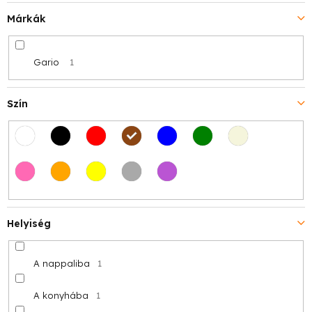
Márkák
Gario
1
Szín
Helyiség
A nappaliba
1
A konyhába
1