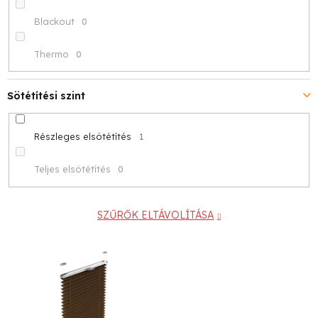
Blackout
0
Thermo
0
Sötétítési szint
Részleges elsötétítés
1
Teljes elsötétítés
0
SZŰRŐK ELTÁVOLÍTÁSA
T
e