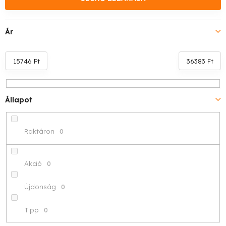
k
e
Ár
k
r
15746
Ft
36383
Ft
e
Állapot
n
d
Raktáron
0
e
z
Akció
0
é
Újdonság
0
s
Tipp
0
e