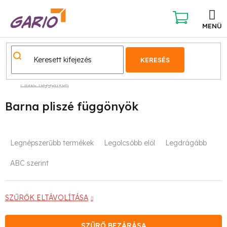
Ugrás
a
fő
KOSÁR
tartalomhoz
KERESÉS
Pliszé függönyök
Barna pliszé függönyök
T
Legnépszerűbb termékek
Legolcsóbb elöl
Legdrágább
e
ABC szerint
r
m
SZŰRŐK ELTÁVOLÍTÁSA
é
SZŰRŐ BEZÁRÁSA