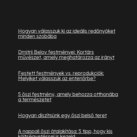
Hasznos információk
Hogyan válasszuk ki az ideális redőnyöket
minden szobába
Dmitrij Belov festményei: Kortárs
művészet, amely meghatározza az irányt
Festett festmények vs. reprodukciók:
Melyiket válasszuk az enteriőrbe?
5 őszi festmény, amely behozza otthonába
a természetet
Hogyan díszítsünk egy őszi belső teret
A nappali őszi átalakítása: 5 tipp, hogy kis
költségvetéssel is kezeld