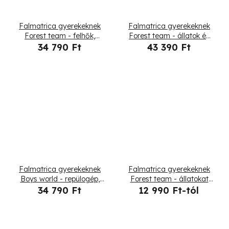
Falmatrica gyerekeknek
Falmatrica gyerekeknek
Forest team - felhők,
Forest team - állatok és
állatok és fák
fák
34 790 Ft
43 390 Ft
Falmatrica gyerekeknek
Falmatrica gyerekeknek
Boys world - repülogép,
Forest team - állatokat
léggömb és vonat
játszó réten
34 790 Ft
12 990 Ft-tól