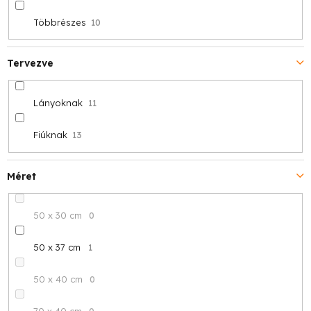
Többrészes
10
Tervezve
Lányoknak
11
Fiúknak
13
Méret
50 x 30 cm
0
50 x 37 cm
1
50 x 40 cm
0