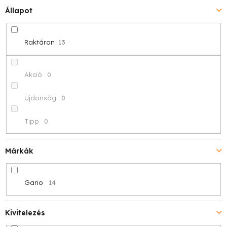
Állapot
n
d
Raktáron
13
e
z
Akció
0
é
Újdonság
0
s
Tipp
0
e
Márkák
Gario
14
Kivitelezés