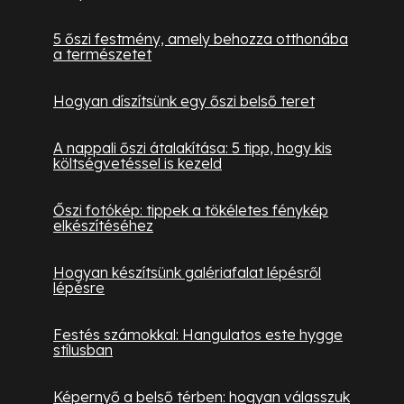
5 őszi festmény, amely behozza otthonába
a természetet
Hogyan díszítsünk egy őszi belső teret
A nappali őszi átalakítása: 5 tipp, hogy kis
költségvetéssel is kezeld
Őszi fotókép: tippek a tökéletes fénykép
elkészítéséhez
Hogyan készítsünk galériafalat lépésről
lépésre
Festés számokkal: Hangulatos este hygge
stílusban
Képernyő a belső térben: hogyan válasszuk