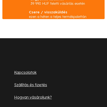
s
39 990 HUF feletti vásárlás esetén
t
Csere / visszaküldés
a
ezen a héten a teljes termékpalettán
i
r
á
n
L
y
á
í
b
t
Ügyfélszolgálat
á
l
Kapcsolatok
s
é
e
Szállítás és fizetés
l
c
e
Hogyan vásároljunk?
m
e