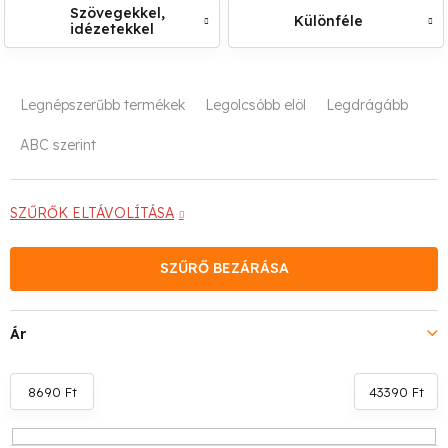
Szövegekkel,
Különféle
idézetekkel
T
Legnépszerűbb termékek
Legolcsóbb elöl
Legdrágább
e
ABC szerint
r
m
SZŰRŐK ELTÁVOLÍTÁSA
é
SZŰRŐ BEZÁRÁSA
k
e
Ár
k
r
8690
Ft
43390
Ft
e