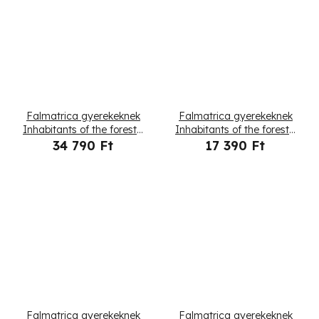
Falmatrica gyerekeknek
Falmatrica gyerekeknek
Inhabitants of the forest -
Inhabitants of the forest -
szarvas, őzike és mókus
szarvas és őzike
34 790 Ft
17 390 Ft
Falmatrica gyerekeknek
Falmatrica gyerekeknek