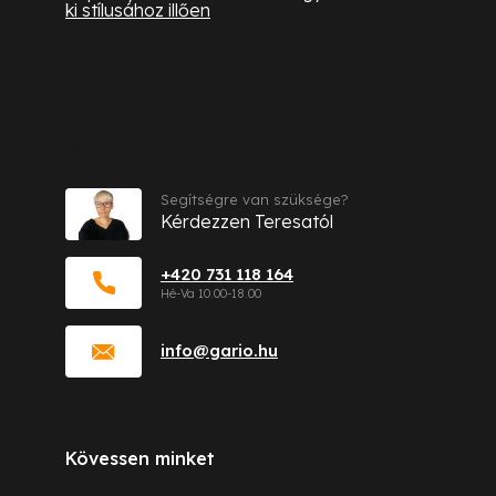
ki stílusához illően
Kapcsolat
Segítségre van szüksége?
Kérdezzen Teresatól
+420 731 118 164
info
@
gario.hu
Kövessen minket