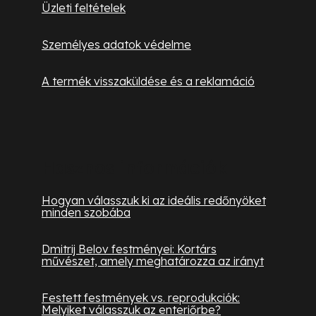
Üzleti feltételek
i
Személyes adatok védelme
A termék visszaküldése és a reklamáció
Hasznos információk
Hogyan válasszuk ki az ideális redőnyöket
minden szobába
Dmitrij Belov festményei: Kortárs
művészet, amely meghatározza az irányt
Festett festmények vs. reprodukciók:
Melyiket válasszuk az enteriőrbe?