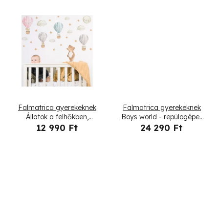
e
k
l
i
s
t
Falmatrica gyerekeknek
Falmatrica gyerekeknek
á
Állatok a felhőkben,
Boys world - repülogépek
motívum 3
és helikopter
12 990 Ft
24 290 Ft
j
a