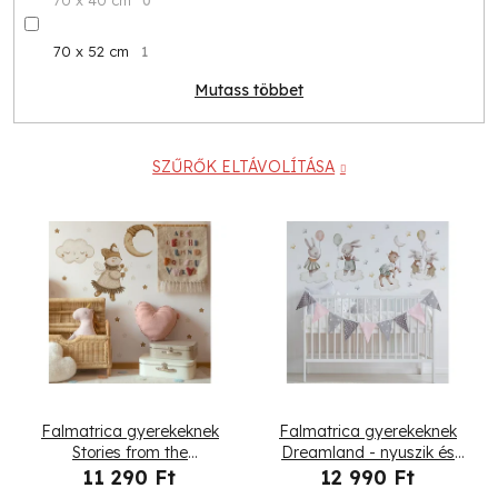
70 x 40 cm
0
70 x 52 cm
1
Mutass többet
SZŰRŐK ELTÁVOLÍTÁSA
T
e
r
m
é
Falmatrica gyerekeknek
Falmatrica gyerekeknek
k
Stories from the
Dreamland - nyuszik és
wonderland - róka, felhők
róka
11 290 Ft
12 990 Ft
és hold