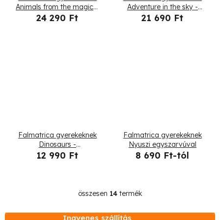
Animals from the magical
Adventure in the sky -
forest - nyuszi
macska holégballonban
24 290 Ft
21 690 Ft
és kutyák sárkányrepülon
Falmatrica gyerekeknek
Falmatrica gyerekeknek
Dinosaurs -
Nyuszi egyszarvúval
brontosaurusok,
12 990 Ft
8 690 Ft-tól
triceratopsok,
pterodaktilusok
összesen
14
termék
L
i
Ingyenes szállítás