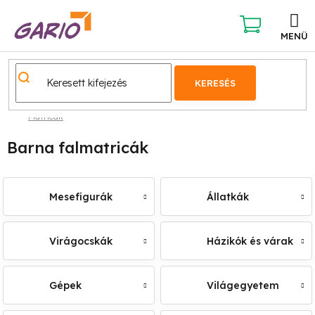
Ugrás
a
fő
KOSÁR
tartalomhoz
KERESÉS
Matricák
Barna falmatricák
Mesefigurák
Állatkák
Virágocskák
Házikók és várak
Gépek
Világegyetem