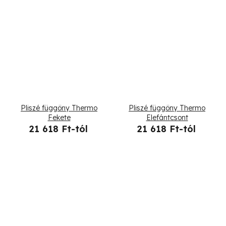
a
Pliszé függöny Thermo
Pliszé függöny Thermo
Fekete
Elefántcsont
21 618 Ft-tól
21 618 Ft-tól