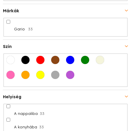
Márkák
Gario
33
Szín
Helyiség
A nappaliba
33
A konyhába
33