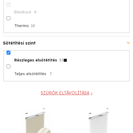
Blackout
0
Thermo
10
Sötétítési szint
Részleges elsötétítés
33
Teljes elsötétítés
7
SZŰRŐK ELTÁVOLÍTÁSA
T
e