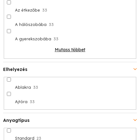
Az étkezőbe
33
A hálószobába
33
A gyerekszobába
33
Mutass többet
Elhelyezés
Ablakra
33
Ajtóra
33
Anyagtípus
Standard
23