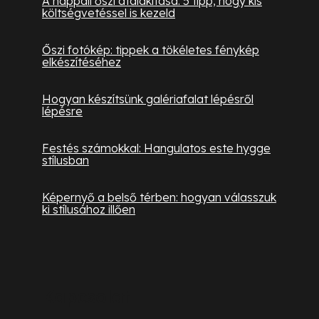
A nappali őszi átalakítása: 5 tipp, hogy kis
költségvetéssel is kezeld
Őszi fotókép: tippek a tökéletes fénykép
elkészítéséhez
Hogyan készítsünk galériafalat lépésről
lépésre
Festés számokkal: Hangulatos este hygge
stílusban
Képernyő a belső térben: hogyan válasszuk
ki stílusához illően
Kapcsolat