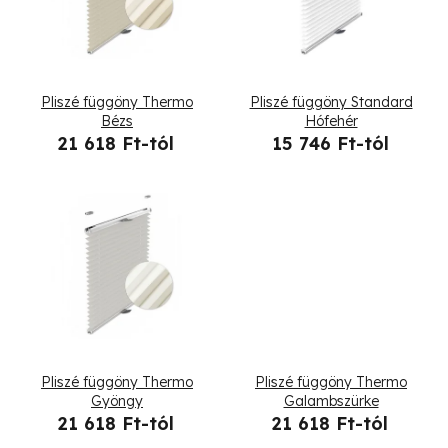
r
m
é
Pliszé függöny Thermo
Pliszé függöny Standard
k
Bézs
Hófehér
21 618 Ft-tól
15 746 Ft-tól
e
k
l
i
s
t
Pliszé függöny Thermo
Pliszé függöny Thermo
á
Gyöngy
Galambszürke
21 618 Ft-tól
21 618 Ft-tól
j