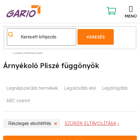
Ugrás
a
fő
KOSÁR
tartalomhoz
KERESÉS
Pliszé függönyök
Árnyékoló Pliszé függönyök
T
Legnépszerűbb termékek
Legolcsóbb elöl
Legdrágább
e
ABC szerint
r
m
Részleges elsötétítés
SZŰRŐK ELTÁVOLÍTÁSA
é