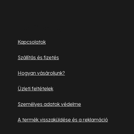
í
L
t
á
á
s
b
Ügyfélszolgálat
e
l
l
Kapcsolatok
e
é
m
Szállítás és fizetés
c
e
i
Hogyan vásároljunk?
Üzleti feltételek
Személyes adatok védelme
A termék visszaküldése és a reklamáció