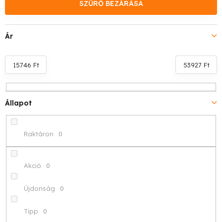
k
SZŰRŐ BEZÁRÁSA
e
Ár
k
r
15746
Ft
53927
Ft
e
n
Állapot
d
Raktáron
0
e
z
Akció
0
é
Újdonság
0
s
Tipp
0
e