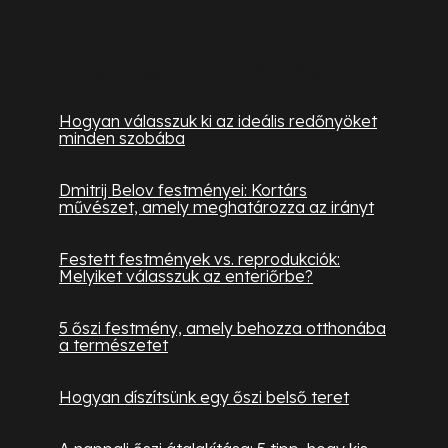
Hasznos információk
Hogyan válasszuk ki az ideális redőnyöket
minden szobába
Dmitrij Belov festményei: Kortárs
művészet, amely meghatározza az irányt
Festett festmények vs. reprodukciók:
Melyiket válasszuk az enteriőrbe?
5 őszi festmény, amely behozza otthonába
a természetet
Hogyan díszítsünk egy őszi belső teret