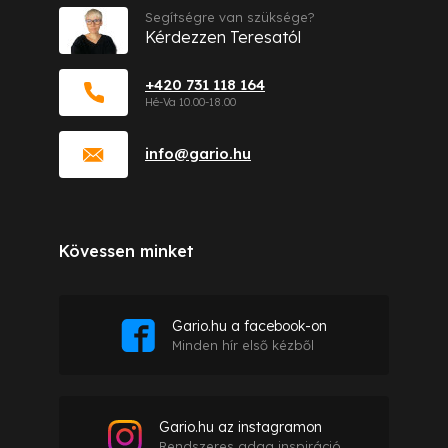
Segítségre van szüksége?
Kérdezzen Teresatól
+420 731 118 164
info
@
gario.hu
Kövessen minket
Gario.hu a facebook-on
Minden hír első kézből
Gario.hu az instagramon
Rendszeres adag inspiráció