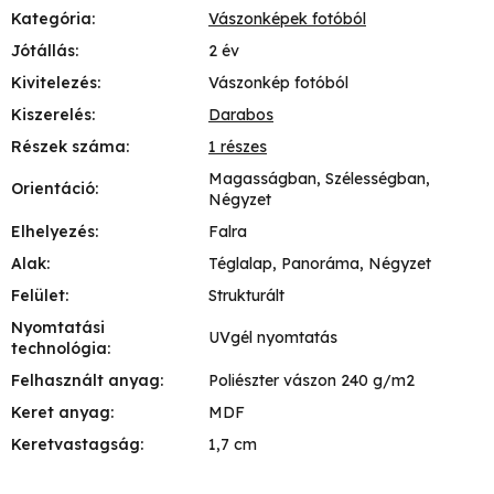
Kategória
:
Vászonképek fotóból
Jótállás
:
2 év
Kivitelezés
:
Vászonkép fotóból
Kiszerelés
:
Darabos
Részek száma
:
1 részes
Magasságban, Szélességban,
Orientáció
:
Négyzet
Elhelyezés
:
Falra
Alak
:
Téglalap, Panoráma, Négyzet
Felület
:
Strukturált
Nyomtatási
UVgél nyomtatás
technológia
:
Felhasznált anyag
:
Poliészter vászon 240 g/m2
Keret anyag
:
MDF
Keretvastagság
:
1,7 cm