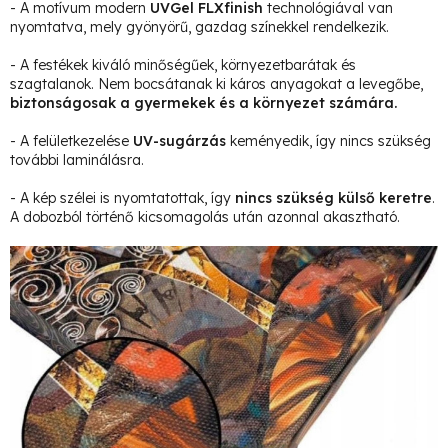
- A motívum modern
UVGel FLXfinish
technológiával van
nyomtatva, mely gyönyörű, gazdag színekkel rendelkezik.
- A festékek kiváló minőségűek, környezetbarátak és
szagtalanok. Nem bocsátanak ki káros anyagokat a levegőbe,
biztonságosak a gyermekek és a környezet számára.
- A felületkezelése
UV-sugárzás
keményedik, így nincs szükség
további laminálásra.
- A kép szélei is nyomtatottak, így
nincs szükség külső keretre
.
A dobozból történő kicsomagolás után azonnal akasztható.