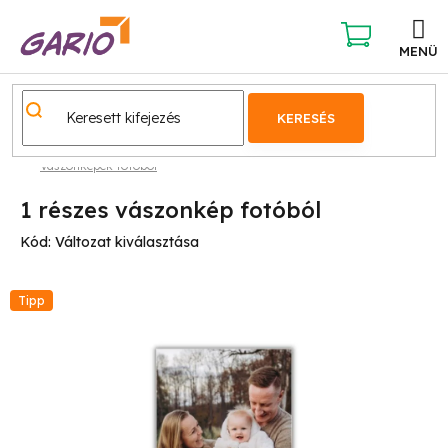
Ugrás
a
fő
KOSÁR
tartalomhoz
KERESÉS
Vászonképek fotóból
1 részes vászonkép fotóból
Kód:
Változat kiválasztása
Tipp