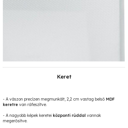
Keret
- A vászon precízen megmunkált, 2,2 cm vastag belső
MDF
keretre
van ráfeszítve.
- A nagyobb képek keretei
központi rúddal
vannak
megerősítve.