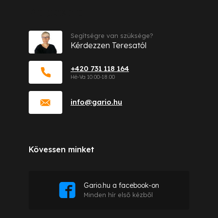
Kapcsolat
Segítségre van szüksége?
Kérdezzen Teresatól
+420 731 118 164
info
@
gario.hu
Kövessen minket
Gario.hu a facebook-on
Minden hír első kézből