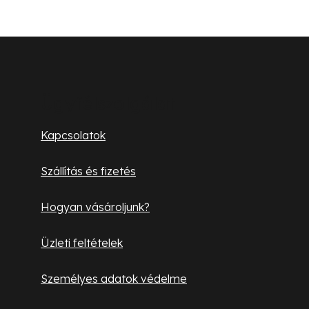
L
á
b
Ügyfélszolgálat
l
Kapcsolatok
é
Szállítás és fizetés
c
Hogyan vásároljunk?
Üzleti feltételek
Személyes adatok védelme