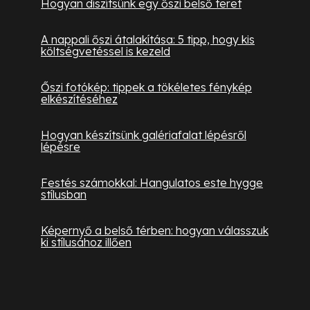
Hogyan díszítsünk egy őszi belső teret
A nappali őszi átalakítása: 5 tipp, hogy kis
költségvetéssel is kezeld
Őszi fotókép: tippek a tökéletes fénykép
elkészítéséhez
Hogyan készítsünk galériafalat lépésről
lépésre
Festés számokkal: Hangulatos este hygge
stílusban
Képernyő a belső térben: hogyan válasszuk
ki stílusához illően