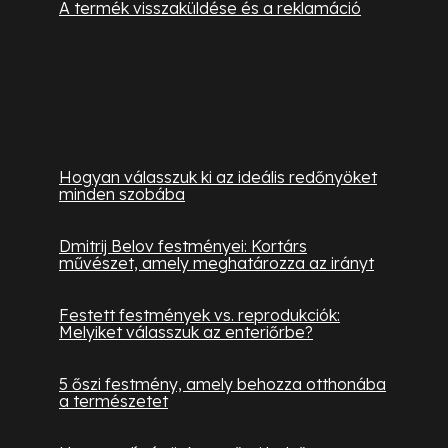
A termék visszaküldése és a reklamáció
Hasznos információk
Hogyan válasszuk ki az ideális redőnyöket
minden szobába
Dmitrij Belov festményei: Kortárs
művészet, amely meghatározza az irányt
Festett festmények vs. reprodukciók:
Melyiket válasszuk az enteriőrbe?
5 őszi festmény, amely behozza otthonába
a természetet