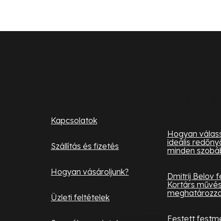
L
á
b
l
Ügyfélszolgálat
Hasznos
informá
é
Kapcsolatok
c
Hogyan válass
ideális redőny
Szállítás és fizetés
minden szobá
Hogyan vásároljunk?
Dmitrij Belov 
Kortárs művés
meghatározza 
Üzleti feltételek
Festett festm