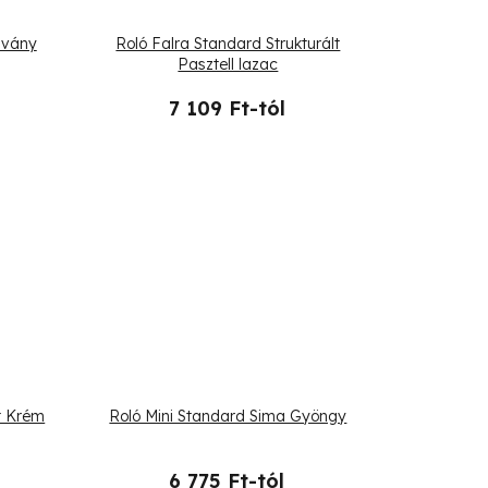
lvány
Roló Falra Standard Strukturált
Pasztell lazac
7 109 Ft-tól
lt Krém
Roló Mini Standard Sima Gyöngy
6 775 Ft-tól