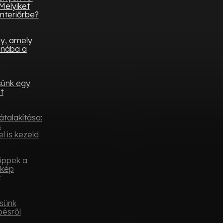
Melyiket
nteriőrbe?
ny, amely
onába a
sünk egy
t
átalakítása:
s
l is kezeld
tippek a
ykép
z
sünk
pésről