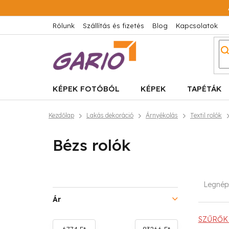
Ugrás
a
fő
Rólunk
Szállítás és fizetés
Blog
Kapcsolatok
tartalomhoz
KÉPEK FOTÓBÓL
KÉPEK
TAPÉTÁK
Kezdőlap
Lakás dekoráció
Árnyékolás
Textil rolók
Bézs rolók
O
T
Legnép
l
e
Ár
d
r
SZŰRŐK 
6774
Ft
83266
Ft