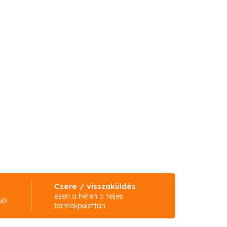
Csere / visszaküldés
ezen a héten a teljes
ből
termékpalettán