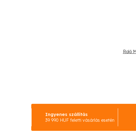
Roló M
Ingyenes szállítás
39 990 HUF feletti vásárlás esetén