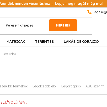
Ajándék minden vásárláshoz → Lepje meg magát még ma!
KERESÉS
MATRICÁK
TEREMTÉS
LAKÁS DEKORÁCIÓ
Bézs rolók
szerűbb termékek
Legolcsóbb elöl
Legdrágább
ABC szerint
ELTÁVOLÍTÁSA