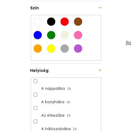
t
s
Szín
á
e
j
a
Ro
Helyiség
A nappaliba
16
A konyhába
16
Az étkezőbe
16
A hálószobába
16