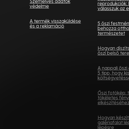
Személyes adatok
reprodukciók: 
védelme
válasszuk az e
A termék visszaküldése
5 őszi festmé
és a reklamáció
behozza otth
természetet
Hogyan díszít
őszi belső tere
A nappali őszi 
5 tipp, hogy ki
költségvetésse
Őszi fotókép: 
tökéletes fén
elkészítéséhe
Hogyan készít
galériafalat lé
lépésre