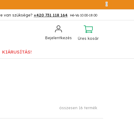
+420 731 118 164
KOSÁR
Bejelentkezés
Üres kosár
KIÁRUSÍTÁS!
összesen
16
termék