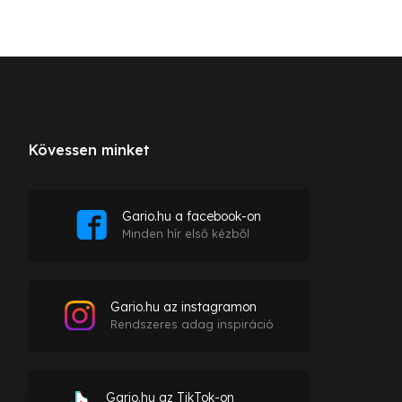
Kövessen minket
Gario.hu a facebook-on
Minden hír első kézből
Gario.hu az instagramon
Rendszeres adag inspiráció
Gario.hu az TikTok-on