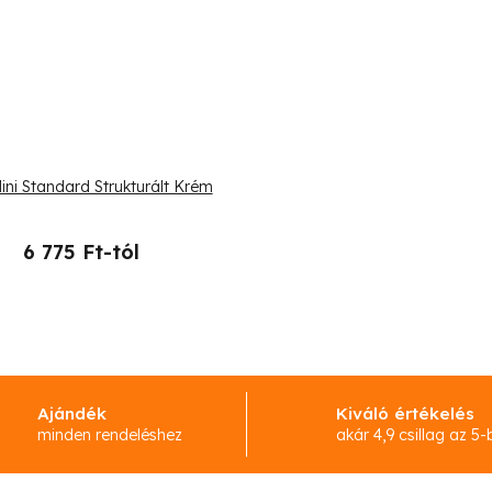
ini Standard Strukturált Krém
6 775 Ft-tól
L
i
s
Ajándék
Kiváló értékelés
t
minden rendeléshez
akár 4,9 csillag az 5-
a
i