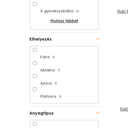
A gyerekszobába
16
Roló 
Mutass többet
Elhelyezés
Falra
8
Ablakra
8
Ajtóra
8
Plafonra
8
Roló
Anyagtípus