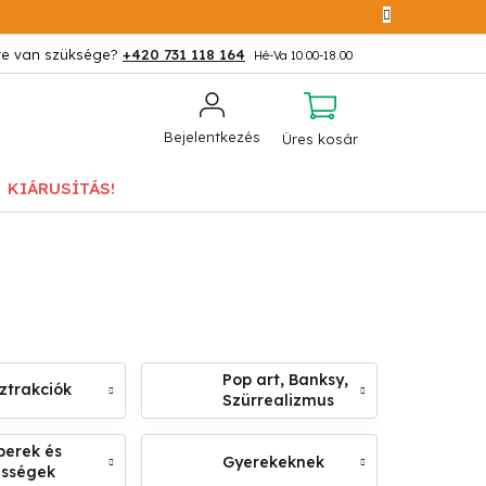
+420 731 118 164
KOSÁR
Bejelentkezés
Üres kosár
KIÁRUSÍTÁS!
Pop art, Banksy,
ztrakciók
Szürrealizmus
erek és
Gyerekeknek
ességek