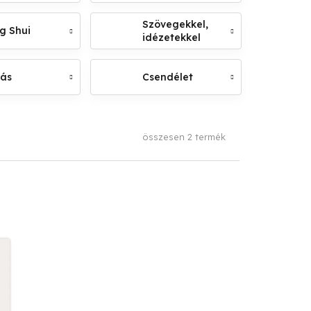
Szövegekkel,
g Shui
idézetekkel
lás
Csendélet
összesen
2
termék