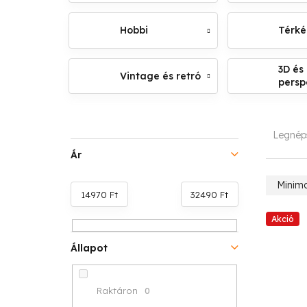
Hobbi
Térk
3D és
Vintage és retró
persp
O
T
Legnép
l
e
Ár
d
r
Minima
14970
Ft
32490
Ft
a
m
T
Akció
l
é
e
Állapot
s
k
r
ó
e
Raktáron
0
m