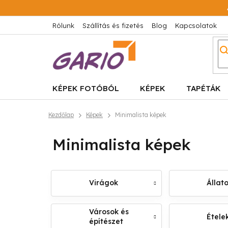
Ugrás
a
fő
Rólunk
Szállítás és fizetés
Blog
Kapcsolatok
tartalomhoz
KÉPEK FOTÓBÓL
KÉPEK
TAPÉTÁK
Kezdőlap
Képek
Minimalista képek
Minimalista képek
Virágok
Állat
Városok és
Ételek
építészet