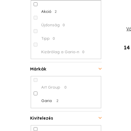
p
k
é
a
r
Akció
2
k
n
e
Újdonság
0
Vá
e
e
n
Tipp
0
k
l
d
14
Kizárólag a Gario-n
0
l
e
i
z
Márkák
s
é
Art Group
0
t
s
á
Gario
2
e
j
Kivitelezés
a