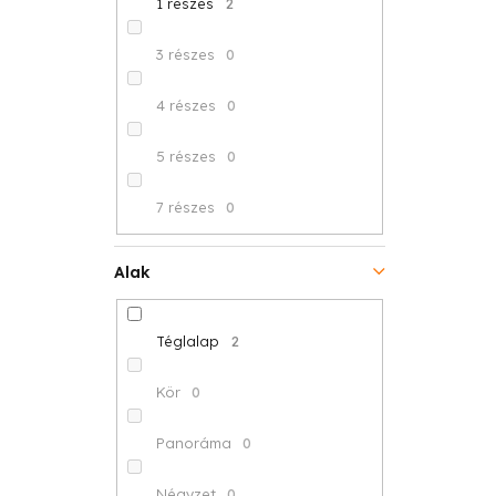
1 részes
2
3 részes
0
4 részes
0
5 részes
0
7 részes
0
Alak
Téglalap
2
Kör
0
Panoráma
0
Négyzet
0