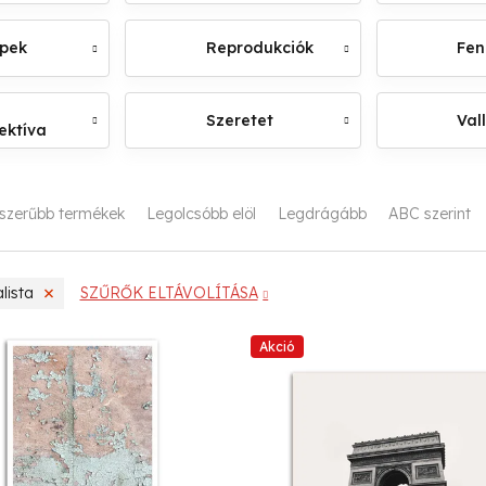
épek
Reprodukciók
Fen
Szeretet
Val
ektíva
szerűbb termékek
Legolcsóbb elöl
Legdrágább
ABC szerint
lista
SZŰRŐK ELTÁVOLÍTÁSA
Akció