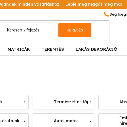
Ajándék minden vásárláshoz → Lepje meg magát még ma!
KERESÉS
MATRICÁK
TEREMTÉS
LAKÁS DEKORÁCIÓ
ok
Természet és táj
Abs
Emb
 és italok
Autó, moto
hír