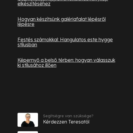
elkészítéséhez
Hogyan készítsünk galériafalat lépésről
lépésre
Festés számokkal: Hangulatos este hygge
stílusban
Képernyő a belső térben: hogyan válasszuk
ki stílusához illően
Kapcsolat
Segítségre van szüksége?
Kérdezzen Teresatól