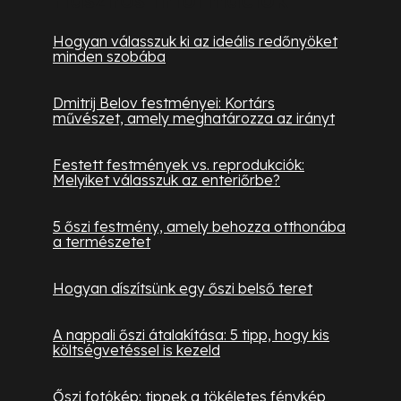
Hogyan válasszuk ki az ideális redőnyöket
minden szobába
Dmitrij Belov festményei: Kortárs
művészet, amely meghatározza az irányt
Festett festmények vs. reprodukciók:
Melyiket válasszuk az enteriőrbe?
5 őszi festmény, amely behozza otthonába
a természetet
Hogyan díszítsünk egy őszi belső teret
A nappali őszi átalakítása: 5 tipp, hogy kis
költségvetéssel is kezeld
Őszi fotókép: tippek a tökéletes fénykép