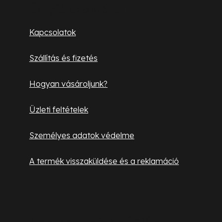
b
Ügyfélszolgálat
l
Kapcsolatok
é
Szállítás és fizetés
c
Hogyan vásároljunk?
Üzleti feltételek
Személyes adatok védelme
A termék visszaküldése és a reklamáció
Hasznos információk