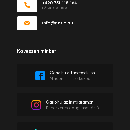
+420 731 118 164
info
@
gario.hu
Kövessen minket
Gario.hu a facebook-on
Minden hír első kézből
Gario.hu az instagramon
Rendszeres adag inspiráció