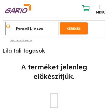
Ugrás
a
fő
KOSÁR
tartalomhoz
KERESÉS
Lakás dekoráció
Lila fali fogasok
A terméket jelenleg
előkészítjük.