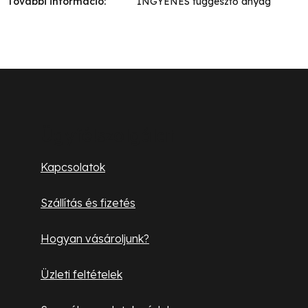
További információ
:
INGYENES függesztő anyag
L
á
b
Ügyfélszolgálat
l
Kapcsolatok
é
Szállítás és fizetés
c
Hogyan vásároljunk?
Üzleti feltételek