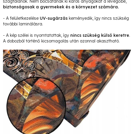
szagtalanok. Nem bocsátanak ki káros anyagokat a levegőbe,
biztonságosak a gyermekek és a környezet számára.
- A felületkezelése
UV-sugárzás
keményedik, így nincs szükség
további laminálásra.
- A kép szélei is nyomtatottak, így
nincs szükség külső keretre
.
A dobozból történő kicsomagolás után azonnal akasztható.