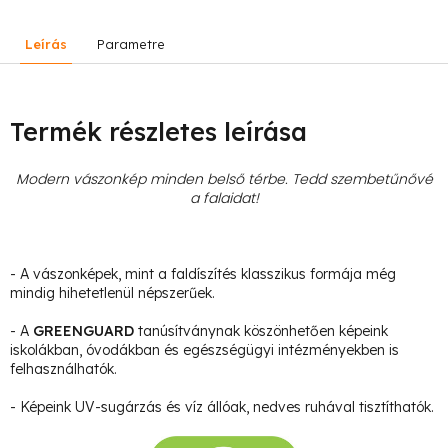
Leírás
Parametre
Termék részletes leírása
Modern vászonkép minden belső térbe. Tedd szembetűnővé
a falaidat!
- A vászonképek, mint a faldíszítés klasszikus formája még
mindig hihetetlenül népszerűek.
- A
GREENGUARD
tanúsítványnak köszönhetően képeink
iskolákban, óvodákban és egészségügyi intézményekben is
felhasználhatók.
- Képeink UV-sugárzás és víz állóak, nedves ruhával tisztíthatók.