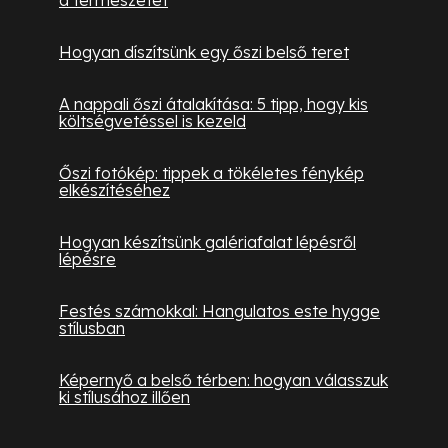
Hogyan díszítsünk egy őszi belső teret
A nappali őszi átalakítása: 5 tipp, hogy kis
költségvetéssel is kezeld
Őszi fotókép: tippek a tökéletes fénykép
elkészítéséhez
Hogyan készítsünk galériafalat lépésről
lépésre
Festés számokkal: Hangulatos este hygge
stílusban
Képernyő a belső térben: hogyan válasszuk
ki stílusához illően