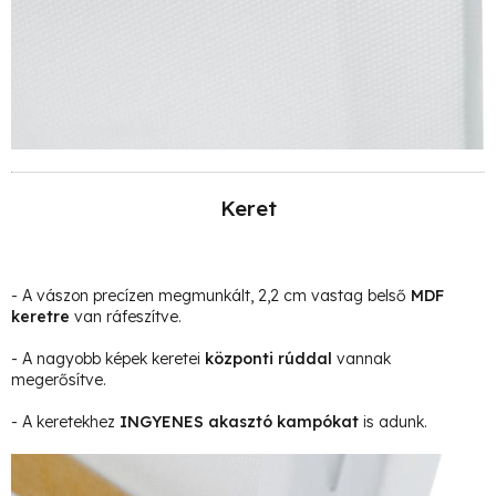
Keret
- A vászon precízen megmunkált, 2,2 cm vastag belső
MDF
keretre
van ráfeszítve.
- A nagyobb képek keretei
központi rúddal
vannak
megerősítve.
- A keretekhez
INGYENES akasztó kampókat
is adunk.