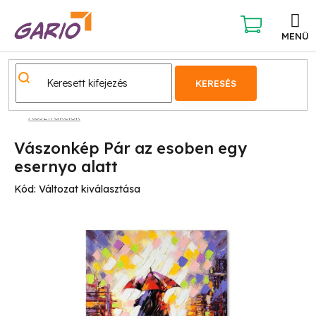
Ugrás
a
fő
KOSÁR
tartalomhoz
KERESÉS
Absztrakciók
Vászonkép Pár az esoben egy
esernyo alatt
Kód:
Változat kiválasztása