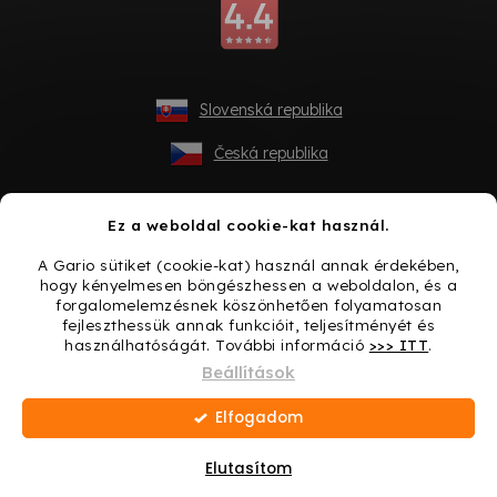
Slovenská republika
Česká republika
Ez a weboldal cookie-kat használ.
A Gario sütiket (cookie-kat) használ annak érdekében,
hogy kényelmesen böngészhessen a weboldalon, és a
forgalomelemzésnek köszönhetően folyamatosan
fejleszthessük annak funkcióit, teljesítményét és
használhatóságát. További információ
>>> ITT
.
Shoptet készítette
Beállítások
Elfogadom
Copyright 2026
Gario.hu
. Minden jog fenntartva.
Süti
beállítások szerkesztése
Elutasítom
Ajándék minden vásárláshoz → Lepje meg magát még
ma!