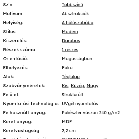
Szín
:
Többszínű
Motívum
:
Absztrakciók
Helyiség
:
A hálószobába
Stílus
:
Modern
Kiszerelés
:
Darabos
Részek száma
:
1 részes
Orientáció
:
Magasságban
Elhelyezés
:
Falra
Alak
:
Téglalap
Szabványméretek
:
Kis
,
Közép
,
Nagy
Felület
:
Strukturált
Nyomtatási technológia
:
UVgél nyomtatás
Felhasznált anyag
:
Poliészter vászon 240 g/m2
Keret anyag
:
MDF
Keretvastagság
:
2,2 cm