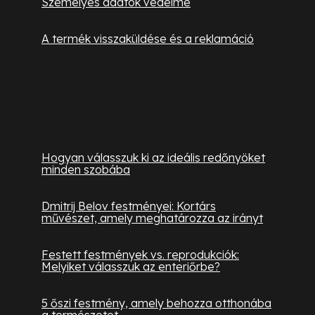
Személyes adatok védelme
A termék visszaküldése és a reklamáció
Hasznos információk
Hogyan válasszuk ki az ideális redőnyöket
minden szobába
Dmitrij Belov festményei: Kortárs
művészet, amely meghatározza az irányt
Festett festmények vs. reprodukciók:
Melyiket válasszuk az enteriőrbe?
5 őszi festmény, amely behozza otthonába
a természetet