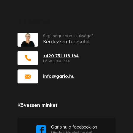
Kapcsolat
Segítségre van szüksége?
Kérdezzen Teresatól
+420 731 118 164
info
@
gario.hu
Kövessen minket
Gario.hu a facebook-on
Minden hír első kézből