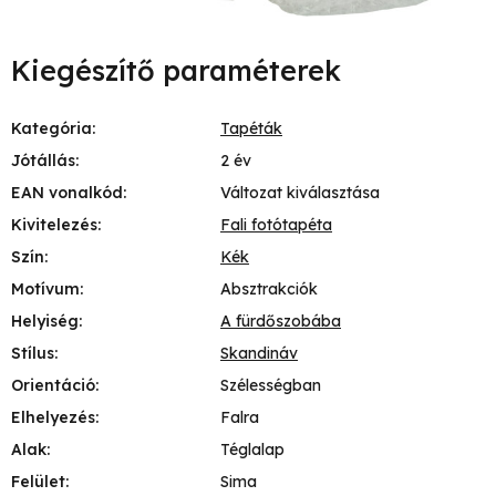
Kiegészítő paraméterek
Kategória
:
Tapéták
Jótállás
:
2 év
EAN vonalkód
:
Változat kiválasztása
Kivitelezés
:
Fali fotótapéta
Szín
:
Kék
Motívum
:
Absztrakciók
Helyiség
:
A fürdőszobába
Stílus
:
Skandináv
Orientáció
:
Szélességban
Elhelyezés
:
Falra
Alak
:
Téglalap
Felület
:
Sima