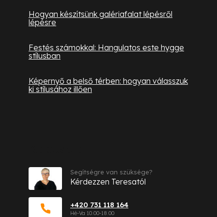
Hogyan készítsünk galériafalat lépésről
lépésre
Festés számokkal: Hangulatos este hygge
stílusban
Képernyő a belső térben: hogyan válasszuk
ki stílusához illően
Kapcsolat
Segítségre van szüksége?
Kérdezzen Teresatól
+420 731 118 164