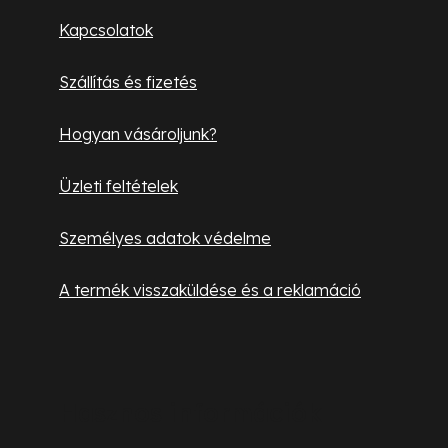
l
Kapcsolatok
é
Szállítás és fizetés
c
Hogyan vásároljunk?
Üzleti feltételek
Személyes adatok védelme
A termék visszaküldése és a reklamáció
Hasznos információk