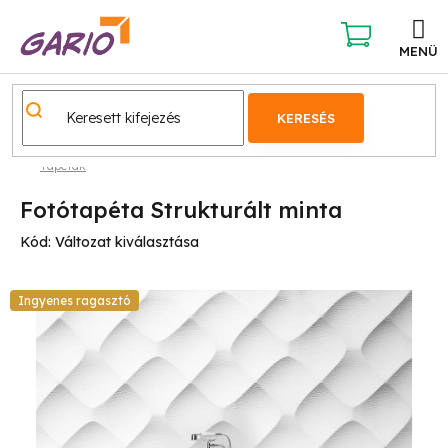
Ugrás
a
fő
KOSÁR
tartalomhoz
KERESÉS
Tapéták
Fotótapéta Strukturált minta
Kód:
Változat kiválasztása
Ingyenes ragasztó