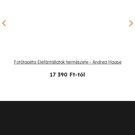
Fotótapéta Elefántállatok természete - Andrea Haase
17 390 Ft-tól
L
á
b
Ügyfélszolgálat