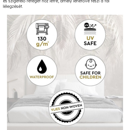
és szigetelő réteget hoz létre, amely lehetővé teszi a fal
lélegzését.