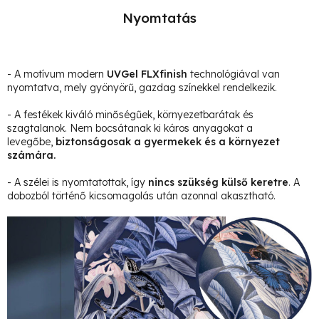
Nyomtatás
- A motívum modern
UVGel FLXfinish
technológiával van
nyomtatva, mely gyönyörű, gazdag színekkel rendelkezik.
- A festékek kiváló minőségűek, környezetbarátak és
szagtalanok. Nem bocsátanak ki káros anyagokat a
levegőbe,
biztonságosak a gyermekek és a környezet
számára.
- A szélei is nyomtatottak, így
nincs szükség külső keretre
. A
dobozból történő kicsomagolás után azonnal akasztható.