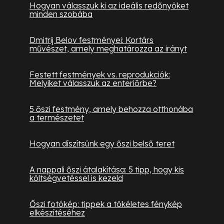
Hogyan válasszuk ki az ideális redőnyöket
minden szobába
Dmitrij Belov festményei: Kortárs
művészet, amely meghatározza az irányt
Festett festmények vs. reprodukciók:
Melyiket válasszuk az enteriőrbe?
5 őszi festmény, amely behozza otthonába
a természetet
Hogyan díszítsünk egy őszi belső teret
A nappali őszi átalakítása: 5 tipp, hogy kis
költségvetéssel is kezeld
Őszi fotókép: tippek a tökéletes fénykép
elkészítéséhez