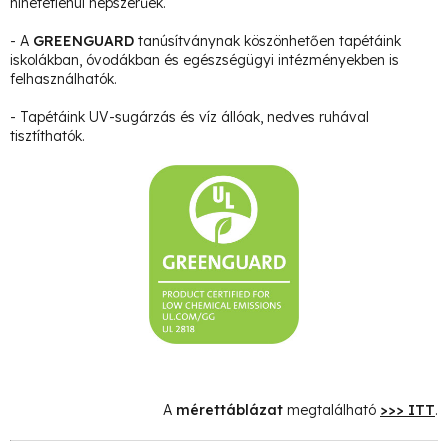
hihetetlenül népszerűek.
- A
GREENGUARD
tanúsítványnak köszönhetően tapétáink
iskolákban, óvodákban és egészségügyi intézményekben is
felhasználhatók.
- Tapétáink UV-sugárzás és víz állóak, nedves ruhával
tisztíthatók.
A
mérettáblázat
megtalálható
>>> ITT
.