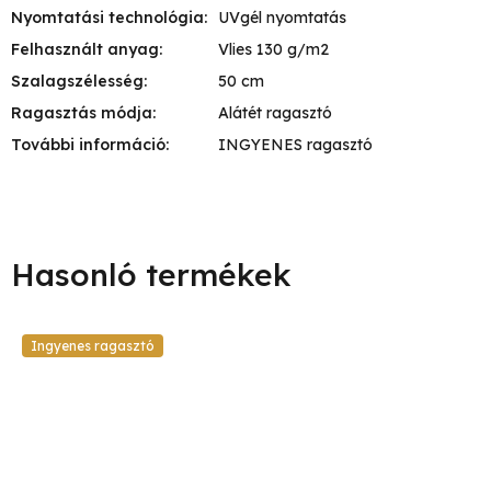
Nyomtatási technológia
:
UVgél nyomtatás
Felhasznált anyag
:
Vlies 130 g/m2
Szalagszélesség
:
50 cm
Ragasztás módja
:
Alátét ragasztó
További információ
:
INGYENES ragasztó
Ingyenes ragasztó