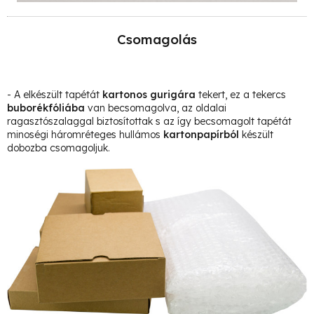
Csomagolás
- A elkészült tapétát
kartonos gurigára
tekert, ez a tekercs
buborékfóliába
van becsomagolva, az oldalai
ragasztószalaggal biztosítottak s az így becsomagolt tapétát
minoségi háromréteges hullámos
kartonpapírból
készült
dobozba csomagoljuk.