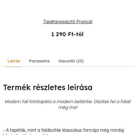
Tapétaragasztó Pronicel
1 290 Ft-tól
Leírás
Parametre
Hasonló (10)
Termék részletes leírása
Modern fali fotótapéta a modern beltérbe. Díszítse fel a falait
még ma!
- A tapéták, mint a faldíszítés klasszikus formája még mindig