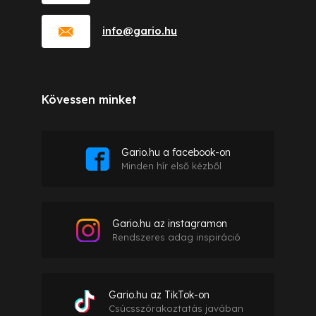
info
@
gario.hu
Kövessen minket
Gario.hu a facebook-on
Minden hír első kézből
Gario.hu az instagramon
Rendszeres adag inspiráció
Gario.hu az TikTok-on
Csúcsszórakoztatás javában