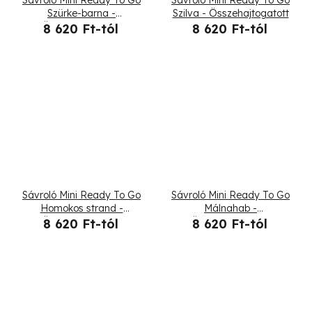
Szürke-barna -
Szilva - Összehajtogatott
Összehajtogatott
8 620 Ft-tól
8 620 Ft-tól
Sávroló Mini Ready To Go
Sávroló Mini Ready To Go
Homokos strand -
Málnahab -
Összehajtogatott
Összehajtogatott
8 620 Ft-tól
8 620 Ft-tól