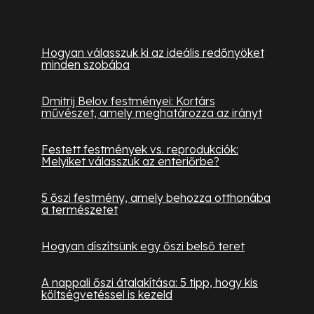
Hasznos információk
Hogyan válasszuk ki az ideális redőnyöket
minden szobába
Dmitrij Belov festményei: Kortárs
művészet, amely meghatározza az irányt
Festett festmények vs. reprodukciók:
Melyiket válasszuk az enteriőrbe?
5 őszi festmény, amely behozza otthonába
a természetet
Hogyan díszítsünk egy őszi belső teret
A nappali őszi átalakítása: 5 tipp, hogy kis
költségvetéssel is kezeld