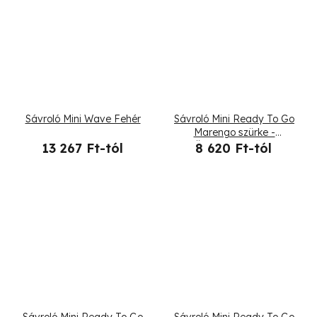
Sávroló Mini Wave Fehér
Sávroló Mini Ready To Go
Marengo szürke -
Összehajtogatott
13 267 Ft-tól
8 620 Ft-tól
Sávroló Mini Ready To Go
Sávroló Mini Ready To Go