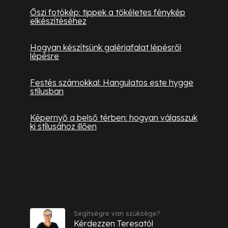
Őszi fotókép: tippek a tökéletes fénykép
elkészítéséhez
Hogyan készítsünk galériafalat lépésről
lépésre
Festés számokkal: Hangulatos este hygge
stílusban
Képernyő a belső térben: hogyan válasszuk
ki stílusához illően
Kapcsolat
Segítségre van szüksége?
Kérdezzen Teresatól