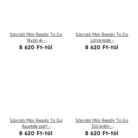
Sávroló Mini Ready To Go
Sávroló Mini Ready To Go
Nyári éj -
Limonádé -
Összehajtogatott
Összehajtogatott
8 620 Ft-tól
8 620 Ft-tól
Sávroló Mini Ready To Go
Sávroló Mini Ready To Go
Azurkék part -
Dió krém -
Összehajtogatott
Összehajtogatott
8 620 Ft-tól
8 620 Ft-tól