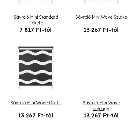
m
é
Sávroló Mini Standard
Sávroló Mini Wave Szürke
k
Fekete
7 817 Ft-tól
13 267 Ft-tól
e
k
l
i
s
t
Sávroló Mini Wave Grafit
Sávroló Mini Wave
á
Gyöngy
13 267 Ft-tól
13 267 Ft-tól
j
a