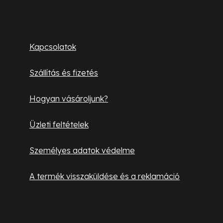
á
á
s
b
Ügyfélszolgálat
e
l
l
Kapcsolatok
e
é
m
Szállítás és fizetés
c
e
i
Hogyan vásároljunk?
Üzleti feltételek
Személyes adatok védelme
A termék visszaküldése és a reklamáció