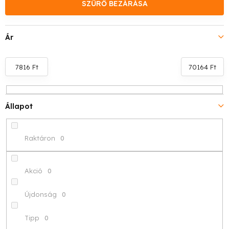
k
SZŰRŐ BEZÁRÁSA
e
Ár
k
r
7816
Ft
70164
Ft
e
n
Állapot
d
Raktáron
0
e
z
Akció
0
é
Újdonság
0
s
Tipp
0
e