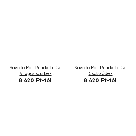
Sávroló Mini Ready To Go
Sávroló Mini Ready To Go
Világos szürke -
Csokoládé -
Összehajtogatott
Összehajtogatott
8 620 Ft-tól
8 620 Ft-tól