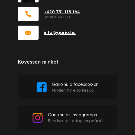
+420 731 118 164
info
@
gario.hu
Kövessen minket
Gario.hu a facebook-on
Minden hír első kézből
Gario.hu az instagramon
Rendszeres adag inspiráció