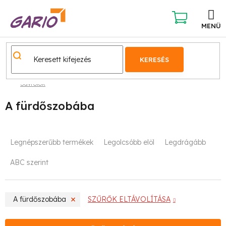
Ugrás
a
fő
KOSÁR
tartalomhoz
KERESÉS
Sávrolók
A fürdőszobába
T
Legnépszerűbb termékek
Legolcsóbb elöl
Legdrágább
e
ABC szerint
r
m
A fürdőszobába
SZŰRŐK ELTÁVOLÍTÁSA
é