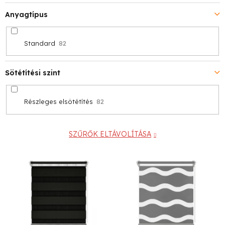
Anyagtípus
Standard
82
Sötétítési szint
Részleges elsötétítés
82
SZŰRŐK ELTÁVOLÍTÁSA
T
e
r